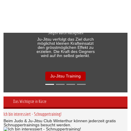
Previous
Next
Siegen durch nachgeben
Ju-Jitsu verfolgt das Ziel durch
möglichst kleinen Krafteinsatzt
den grösstmöglichen Effekt zu
erzielen. Die Kraft des Gegners
wird auf ihn selbst gelenkt.
Ju-Jitsu Training
Das Wichtigste in Kürze
Ich bin interessiert - Schnuppertraining!
Beim Judo & Ju-Jitsu Club Winterthur können jederzeit gratis
Schnuppertrainings besucht werden.