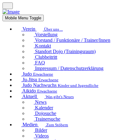
Mobile Menu Toggle
Verein
Über uns ...
Vorstellung
Vorstand / Funktionäre / Trainer/Innen
Kontakt
Standort Dojo (Trainingsraum)
Clubbeitritt
FAQ
Impressum / Datenschutzerklärung
Judo
Erwachsene
Ju-Jitsu
Erwachsene
Judo Nachwuchs
Kinder und Jugendliche
Aikido
Erwachsene
Aktuell
Was gibt's Neues
News
Kalender
Dojosuche
Trainersuche
Medien
Zum Stöbern
Bilder
Videos